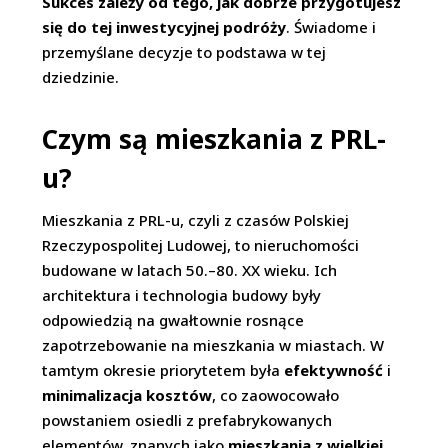
Sukces zależy od tego, jak dobrze przygotujesz
się do tej inwestycyjnej podróży
. Świadome i
przemyślane decyzje to podstawa w tej
dziedzinie.
Czym są mieszkania z PRL-
u?
Mieszkania z PRL-u, czyli z czasów Polskiej
Rzeczypospolitej Ludowej, to nieruchomości
budowane w latach 50.–80. XX wieku. Ich
architektura i technologia budowy były
odpowiedzią na gwałtownie rosnące
zapotrzebowanie na mieszkania w miastach. W
tamtym okresie priorytetem była
efektywność
i
minimalizacja kosztów
, co zaowocowało
powstaniem osiedli z prefabrykowanych
elementów, znanych jako
mieszkania z wielkiej