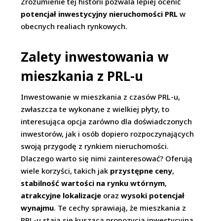
Zrozumienie tej historii pozwala lepiej ocenić
potencjał inwestycyjny nieruchomości PRL
w
obecnych realiach rynkowych.
Zalety inwestowania w
mieszkania z PRL-u
Inwestowanie w mieszkania z czasów PRL-u,
zwłaszcza te wykonane z wielkiej płyty, to
interesująca opcja zarówno dla doświadczonych
inwestorów, jak i osób dopiero rozpoczynających
swoją przygodę z rynkiem nieruchomości.
Dlaczego warto się nimi zainteresować? Oferują
wiele korzyści, takich jak
przystępne ceny
,
stabilność wartości na rynku wtórnym
,
atrakcyjne lokalizacje
oraz
wysoki potencjał
wynajmu
. Te cechy sprawiają, że mieszkania z
PRL-u stają się kuszącą propozycją inwestycyjną,