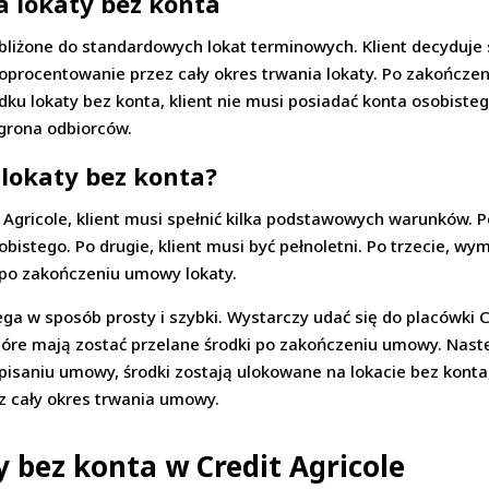
ia lokaty bez konta
bliżone do standardowych lokat terminowych. Klient decyduje 
 oprocentowanie przez cały okres trwania lokaty. Po zakończen
u lokaty bez konta, klient nie musi posiadać konta osobistego
 grona odbiorców.
 lokaty bez konta?
 Agricole, klient musi spełnić kilka podstawowych warunków. P
istego. Po drugie, klient musi być pełnoletni. Po trzecie, w
 po zakończeniu umowy lokaty.
ega w sposób prosty i szybki. Wystarczy udać się do placówki 
tóre mają zostać przelane środki po zakończeniu umowy. Nastę
pisaniu umowy, środki zostają ulokowane na lokacie bez konta,
cały okres trwania umowy.
 bez konta w Credit Agricole