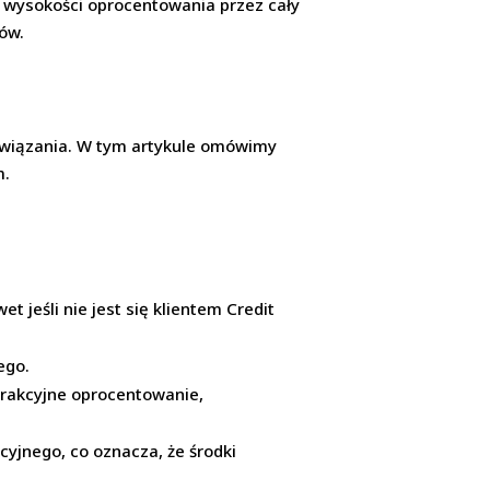
do wysokości oprocentowania przez cały
ków.
ozwiązania. W tym artykule omówimy
m.
 jeśli nie jest się klientem Credit
ego.
trakcyjne oprocentowanie,
yjnego, co oznacza, że środki