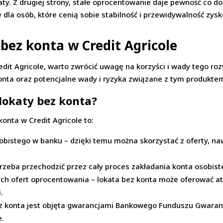
katy. Z drugiej strony, stałe oprocentowanie daje pewność co 
e dla osób, które cenią sobie stabilność i przewidywalność zys
 bez konta w Credit Agricole
dit Agricole, warto zwrócić uwagę na korzyści i wady tego r
onta oraz potencjalne wady i ryzyka związane z tym produkte
 lokaty bez konta?
onta w Credit Agricole to:
bistego w banku – dzięki temu można skorzystać z oferty, nawet
trzeba przechodzić przez cały proces zakładania konta osobist
ych ofert oprocentowania – lokata bez konta może oferować a
.
ez konta jest objęta gwarancjami Bankowego Funduszu Gwaranc
e.