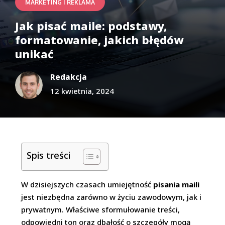
MARKETING I REKLAMA
Jak pisać maile: podstawy,
formatowanie, jakich błędów
unikać
Redakcja
12 kwietnia, 2024
Spis treści
W dzisiejszych czasach umiejętność
pisania maili
jest niezbędna zarówno w życiu zawodowym, jak i
prywatnym. Właściwe sformułowanie treści,
odpowiedni ton oraz dbałość o szczegóły mogą