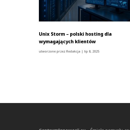
Unix Storm – polski hosting dla
wymagających klientów
utworzone przez
Redakcja
|
lip 8, 2025
CentrumInnowacji.eu
– Śmiałe pomysły, re