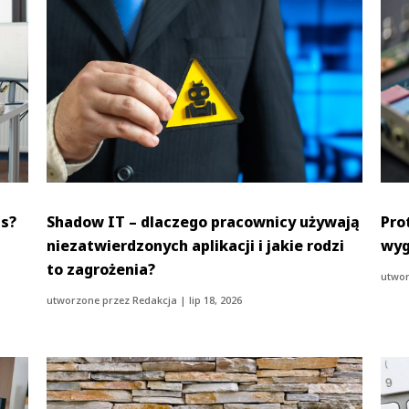
as?
Shadow IT – dlaczego pracownicy używają
Pro
niezatwierdzonych aplikacji i jakie rodzi
wyg
to zagrożenia?
utwor
utworzone przez
Redakcja
|
lip 18, 2026