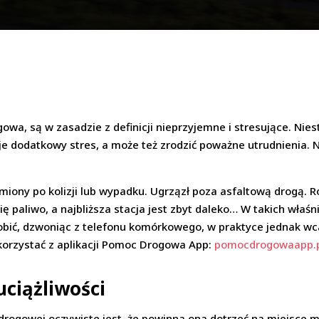
owa, są w zasadzie z definicji nieprzyjemne i stresujące. Nies
uje dodatkowy stres, a może też zrodzić poważne utrudnienia. 
miony po kolizji lub wypadku. Ugrzązł poza asfaltową drogą. R
ę paliwo, a najbliższa stacja jest zbyt daleko… W takich właś
ić, dzwoniąc z telefonu komórkowego, w praktyce jednak wcale
korzystać z aplikacji Pomoc Drogowa App:
pomocdrogowaapp.
uciążliwości
rogowej oczywiste jest, że powinna ona dotrzeć na miejsce 