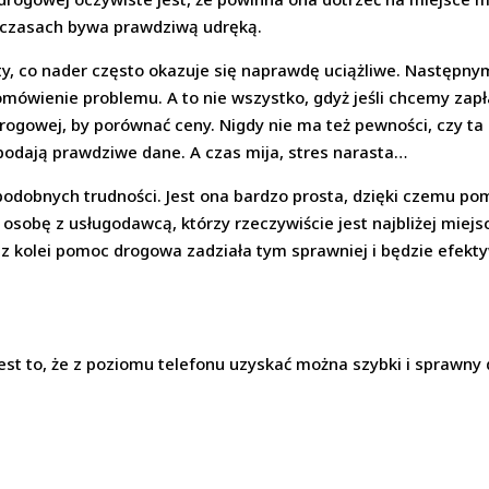
h czasach bywa prawdziwą udręką.
ty, co nader często okazuje się naprawdę uciążliwe. Następn
omówienie problemu. A to nie wszystko, gdyż jeśli chcemy zapła
ogowej, by porównać ceny. Nigdy nie ma też pewności, czy ta 
 podają prawdziwe dane. A czas mija, stres narasta…
odobnych trudności. Jest ona bardzo prosta, dzięki czemu p
osobę z usługodawcą, którzy rzeczywiście jest najbliżej miejs
, z kolei pomoc drogowa zadziała tym sprawniej i będzie efek
t to, że z poziomu telefonu uzyskać można szybki i sprawny