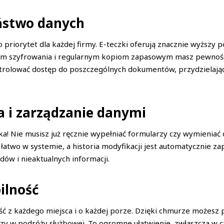
ństwo danych
priorytet dla każdej firmy. E-teczki oferują znacznie wyższy 
om szyfrowania i regularnym kopiom zapasowym masz pewność
ntrolować dostęp do poszczególnych dokumentów, przydzielaj
a i zarządzanie danymi
tka! Nie musisz już ręcznie wypełniać formularzy czy wymieni
two w systemie, a historia modyfikacji jest automatycznie zap
ędów i nieaktualnych informacji.
ilność
ność z każdego miejsca i o każdej porze. Dzięki chmurze może
zy w podróży służbowej. To ogromne ułatwienie, zwłaszcza w cz