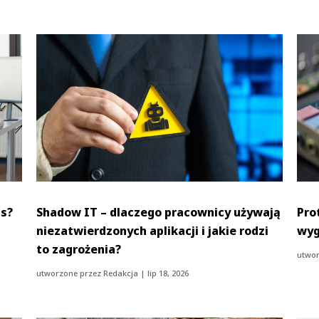
as?
Shadow IT – dlaczego pracownicy używają
Pro
niezatwierdzonych aplikacji i jakie rodzi
wyg
to zagrożenia?
utwor
utworzone przez
Redakcja
|
lip 18, 2026