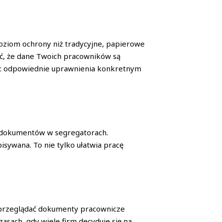
poziom ochrony niż tradycyjne, papierowe
, że dane Twoich pracowników są
ąc odpowiednie uprawnienia konkretnym
ać dokumentów w segregatorach.
isywana. To nie tylko ułatwia pracę
sz przeglądać dokumenty pracownicze
asach, gdy wiele firm decyduje się na