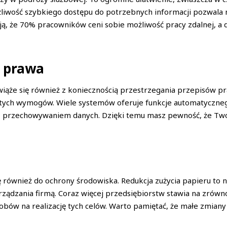
żliwość szybkiego dostępu do potrzebnych informacji pozwala 
ują, że 70% pracowników ceni sobie możliwość pracy zdalnej, 
i prawa
iąże się również z koniecznością przestrzegania przepisów p
ie tych wymogów. Wiele systemów oferuje funkcje automatycz
 przechowywaniem danych. Dzięki temu masz pewność, że Twoj
ę również do ochrony środowiska. Redukcja zużycia papieru to n
rządzania firmą. Coraz więcej przedsiębiorstw stawia na zrówn
sobów na realizację tych celów. Warto pamiętać, że małe zmia