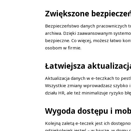
Zwiększone bezpiecze
Bezpieczeństwo danych pracowniczych to 
archiwa. Dzięki zaawansowanym system
bezpieczne. Co więcej, możesz łatwo ko
osobom w firmie.
Łatwiejsza aktualizacj
Aktualizacja danych w e-teczkach to pes
Wszystkie zmiany wprowadzasz szybko i ła
działu HR, ale też minimalizuje ryzyko bł
Wygoda dostępu i mob
Kolejną zaletą e-teczek jest ich dostęp
gdziekolwiek jesteś – w biurze, w domu c