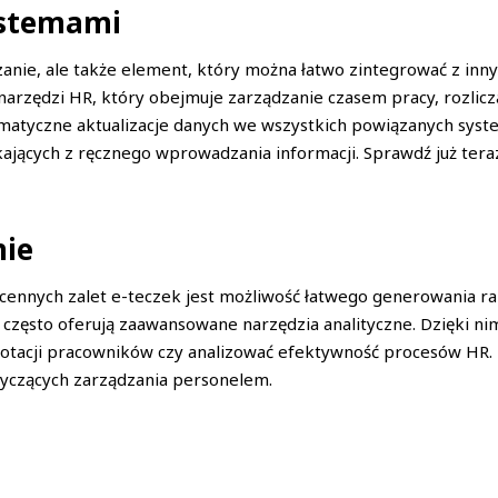
ystemami
ązanie, ale także element, który można łatwo zintegrować z in
narzędzi HR, który obejmuje zarządzanie czasem pracy, rozli
omatyczne aktualizacje danych we wszystkich powiązanych syste
kających z ręcznego wprowadzania informacji. Sprawdź już tera
nie
e cennych zalet e-teczek jest możliwość łatwego generowania r
zęsto oferują zaawansowane narzędzia analityczne. Dzięki n
w rotacji pracowników czy analizować efektywność procesów HR.
tyczących zarządzania personelem.