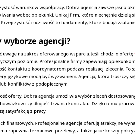
ystość warunków współpracy. Dobra agencja zawsze jasno okre
iwania wobec opiekunki. Unikaj firm, które niechętnie dzielą s
rzejrzystość i uczciwość to fundamenty, które budują zaufanie
y wyborze agencji?
ć uwagę na zakres oferowanego wsparcia. Jeśli chodzi o ofertę
wyższym poziomie. Profesjonalne firmy zapewniają opiekunkom
ość kontaktu z koordynatorem podczas realizacji zlecenia. To 
riery językowe mogą być wyzwaniem. Agencja, która troszczy si
ub konfliktów z podopiecznym.
ść oferty. Dobra agencja umożliwia wybór zleceń dostosowan
s obowiązków czy długość trwania kontraktu. Dzięki temu pracow
ą satysfakcję z pracy.
h finansowych. Profesjonalne agencje oferują atrakcyjne wyna
firma zapewnia terminowe przelewy, a także jakie koszty pokr