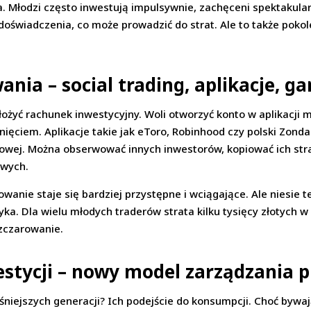
ka. Młodzi często inwestują impulsywnie, zachęceni spektakul
doświadczenia, co może prowadzić do strat. Ale to także pokole
ia – social trading, aplikacje, ga
łożyć rachunek inwestycyjny. Woli otworzyć konto w aplikacji 
iknięciem. Aplikacje takie jak eToro, Robinhood czy polski Zonda
ściowej. Można obserwować innych inwestorów, kopiować ich st
owych.
wanie staje się bardziej przystępne i wciągające. Ale niesie t
ka. Dla wielu młodych traderów strata kilku tysięcy złotych
ozczarowanie.
stycji – nowy model zarządzania 
śniejszych generacji? Ich podejście do konsumpcji. Choć bywaj