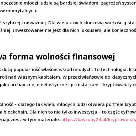
dnocześnie młodzi ludzie są bardziej świadomi zagrożeń system
mów emerytalnych.
 szybciej i odważniej. Dla wielu z nich kluczową wartością sta
śniej. Inwestowanie nie jest dla nich luksusem, ale koniecznośc
wa forma wolności finansowej
 dużą popularność właśnie wśród młodych. To technologia, któ
troli nad własnym kapitałem. W przeciwieństwie do klasycznych
ako archaiczne, nieelastyczne i przestarzałe – kryptowaluty o
olność – dlatego tak wielu młodych ludzi otwiera portfele kryp
a blockchain. Dla nich to nie tylko inwestycja – to część cyfrow
znajdziesz w tym materiale:
https://kaszuby24.pl/kryptowalut