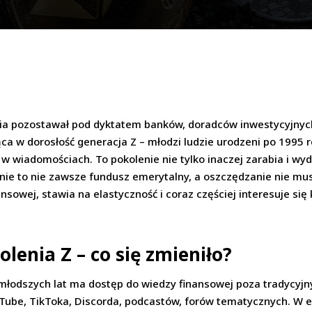
lecia pozostawał pod dyktatem banków, doradców inwestycyjnyc
a w dorosłość generacja Z – młodzi ludzie urodzeni po 1995 ro
w wiadomościach. To pokolenie nie tylko inaczej zarabia i wyd
anie to nie zawsze fundusz emerytalny, a oszczędzanie nie mu
ansowej, stawia na elastyczność i coraz częściej interesuje s
lenia Z – co się zmieniło?
jmłodszych lat ma dostęp do wiedzy finansowej poza tradycyjny
uTube, TikToka, Discorda, podcastów, forów tematycznych. W e