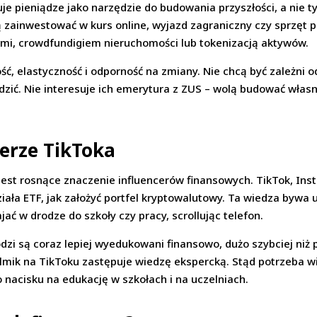
uje pieniądze jako narzędzie do budowania przyszłości, a nie t
zainwestować w kurs online, wyjazd zagraniczny czy sprzęt p
-ami, crowdfundigiem nieruchomości lub tokenizacją aktywów.
ć, elastyczność i odporność na zmiany. Nie chcą być zależni o
dzić. Nie interesuje ich emerytura z ZUS – wolą budować własn
erze TikToka
est rosnące znaczenie influencerów finansowych. TikTok, Ins
działa ETF, jak założyć portfel kryptowalutowy. Ta wiedza bywa
ać w drodze do szkoły czy pracy, scrollując telefon.
zi są coraz lepiej wyedukowani finansowo, dużo szybciej niż p
ilmik na TikToku zastępuje wiedzę ekspercką. Stąd potrzeba w
o nacisku na edukację w szkołach i na uczelniach.