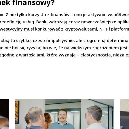
nek finansowy?
e Z nie tylko korzysta z finansów – ono je aktywnie współtworz
edefinicję usług. Banki wdrażają coraz nowocześniejsze aplik
inwestycyjny musi konkurować z kryptowalutami, NFT i platfor
Robią to szybko, często impulsywnie, ale z ogromną determinacją
ie nie boi się ryzyka, bo wie, że największym zagrożeniem jest
zgodne z wartościami, które wyznają – elastycznością, niezale