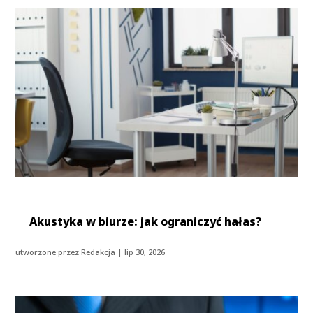
Akustyka w biurze: jak ograniczyć hałas?
utworzone przez
Redakcja
|
lip 30, 2026