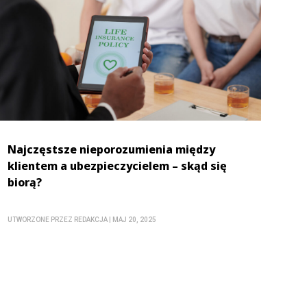
Najczęstsze nieporozumienia między
klientem a ubezpieczycielem – skąd się
biorą?
UTWORZONE PRZEZ
REDAKCJA
|
MAJ 20, 2025