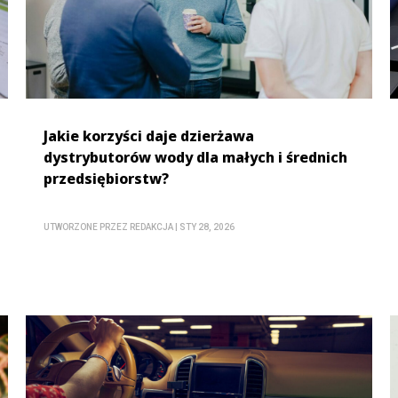
Jakie korzyści daje dzierżawa
dystrybutorów wody dla małych i średnich
przedsiębiorstw?
UTWORZONE PRZEZ
REDAKCJA
|
STY 28, 2026