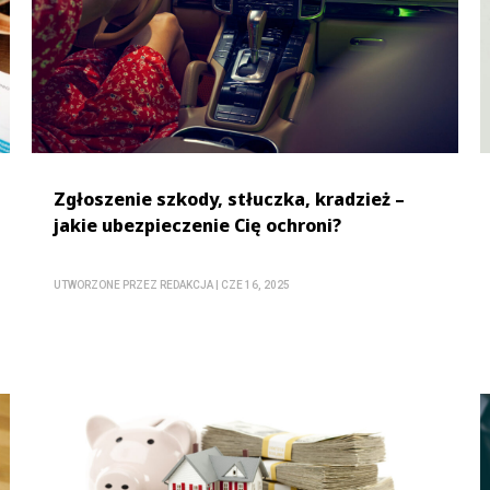
Zgłoszenie szkody, stłuczka, kradzież –
jakie ubezpieczenie Cię ochroni?
UTWORZONE PRZEZ
REDAKCJA
|
CZE 16, 2025